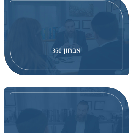
אבחון 360
ברפואה ככל שהאבחון יסודי ומעמיק יותר בראייה רחבה,
כך אפשר יהיה לייצר פתרונות טיפוליים מותאמים שיוכלו
להביא מזור ומרפא. חבילות האבחון הפונקציונלי שלנו הם
המתקדמות בישראל!
אבחון 360
להמשך קריאה
ליווי אישי 360
ליווי אישי רפואי לכל אורך הדרך, על מנת לכבוש את
הפסגות אותן נגדיר כיעדים. תוכנית הליווי האישי 360
נועדה לעשות בדיוק זאת.